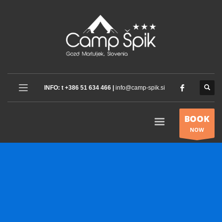
INFO: t +386 51 634 466 |
info@camp-spik.si
BOOK
NOW