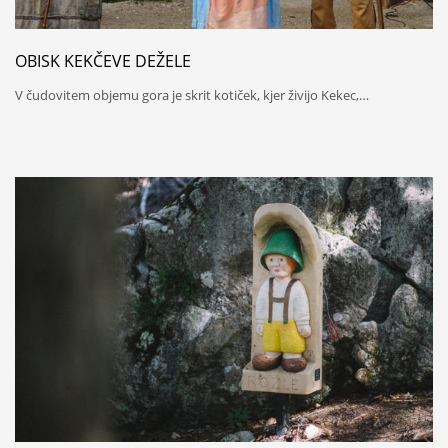
OBISK KEKČEVE DEŽELE
V čudovitem objemu gora je skrit kotiček, kjer živijo Kekec,…