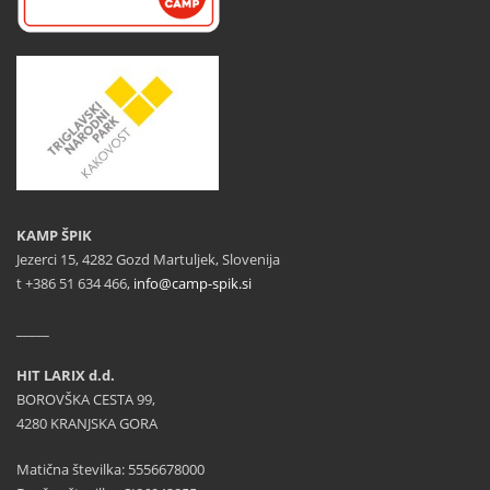
KAMP ŠPIK
Jezerci 15, 4282 Gozd Martuljek, Slovenija
t +386 51 634 466,
info@camp-spik.si
_____
HIT LARIX d.d.
BOROVŠKA CESTA 99,
4280 KRANJSKA GORA
Matična številka: 5556678000