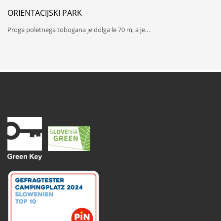
ORIENTACIJSKI PARK
Proga poletnega tobogana je dolga le 70 m, a je…