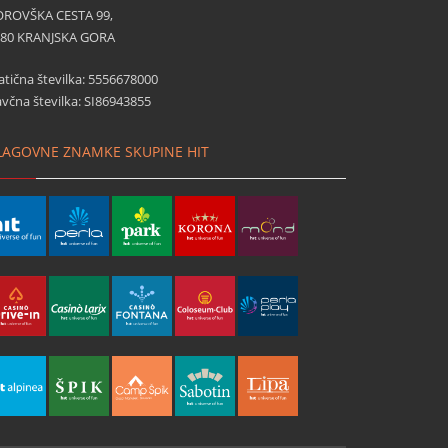
OROVŠKA CESTA 99,
280 KRANJSKA GORA
tična številka: 5556678000
včna številka: SI86943855
LAGOVNE ZNAMKE SKUPINE HIT