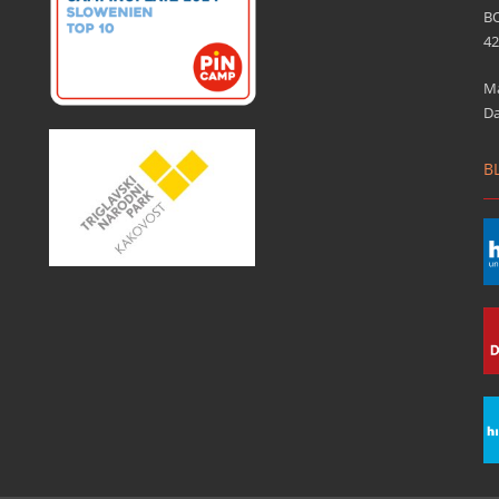
B
4
Ma
Da
B