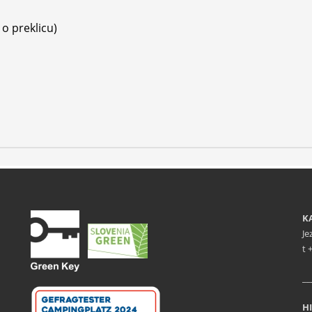
 o preklicu)
K
Je
t 
__
HI