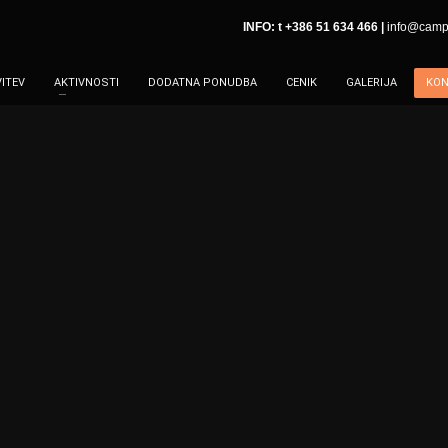
INFO: t +386 51 634 466 |
info@camp-
ITEV
AKTIVNOSTI
DODATNA PONUDBA
CENIK
GALERIJA
KON