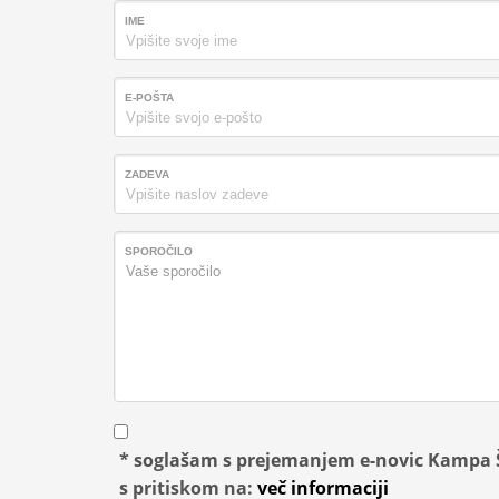
IME
E-POŠTA
ZADEVA
SPOROČILO
* soglašam s prejemanjem e-novic Kampa Šp
s pritiskom na:
več informaciji