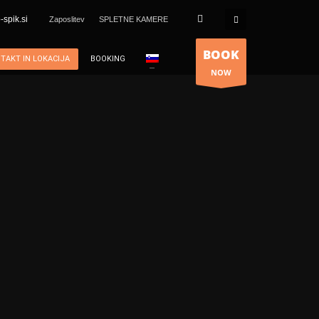
spik.si
Zaposlitev
SPLETNE KAMERE
BOOK
TAKT IN LOKACIJA
BOOKING
NOW