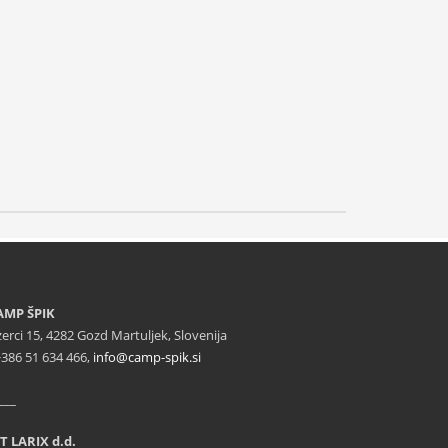
AMP ŠPIK
zerci 15, 4282 Gozd Martuljek, Slovenija
+386 51 634 466,
info@camp-spik.si
___
T LARIX d.d.