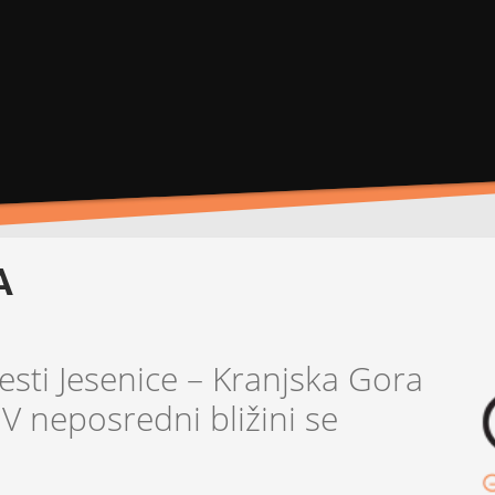
A
sti Jesenice – Kranjska Gora
V neposredni bližini se