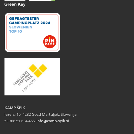
KAMP ŠPIK
Jezerci 15, 4282 Gozd Martuljek, Slovenija
t +386 51 634 466,
info@camp-spik.si
_____