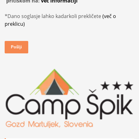
pritiskom na:
več informaciji
*Dano soglasje lahko kadarkoli prekličete
(več o
preklicu)
Pošlji