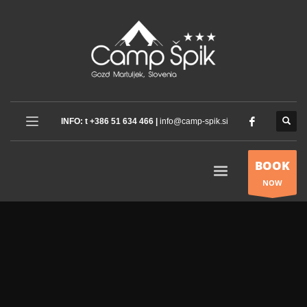
INFO: t +386 51 634 466 |
info@camp-spik.si
BOOK
NOW