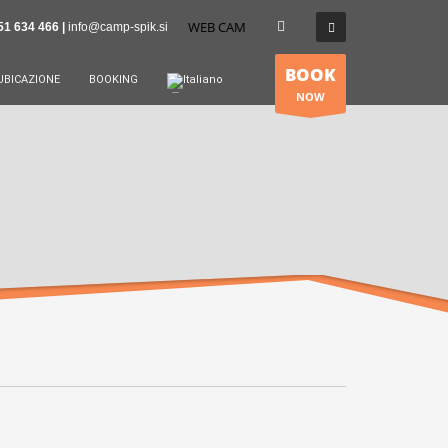
WEB CAM
51 634 466 |
info@camp-spik.si
BOOK
UBICAZIONE
BOOKING
NOW