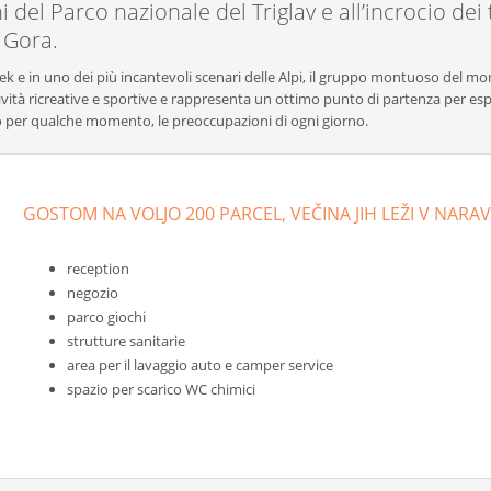
 del Parco nazionale del Triglav e all’incrocio dei t
a Gora.
jek e in uno dei più incantevoli scenari delle Alpi, il gruppo montuoso del m
ività ricreative e sportive e rappresenta un ottimo punto di partenza per esp
lmeno per qualche momento, le preoccupazioni di ogni giorno.
GOSTOM NA VOLJO 200 PARCEL, VEČINA JIH LEŽI V NARAV
reception
negozio
parco giochi
strutture sanitarie
area per il lavaggio auto e camper service
spazio per scarico WC chimici