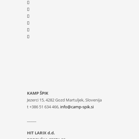
KAMP ŠPIK
Jezerci 15, 4282 Gozd Martuljek, Slovenija
t +386 51 634 466,
info@camp-spik.si
_____
HIT LARIX d.d.