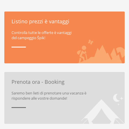
Listino prezzi è vantaggi
Controlla tutte le offerte è vantaggi
del campeggio Špik!
Prenota ora - Booking
Saremo ben lieti di prenotare una vacanza è
rispondere alle vostre domande!