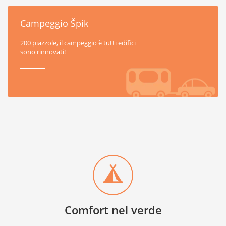
Campeggio Špik
200 piazzole, il campeggio è tutti edifici
sono rinnovati!
Comfort nel verde