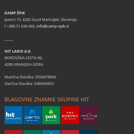
KAMP ŠPIK
Jezerci 15, 4282 Gozd Martuljek, Slovenija
t +386 51 634 466,
info@camp-spik.si
_____
HIT LARIX d.d.
BOROVŠKA CESTA 99,
4280 KRANJSKA GORA
Matična številka: 5556678000
Davčna številka: SI86943855
BLAGOVNE ZNAMKE SKUPINE HIT