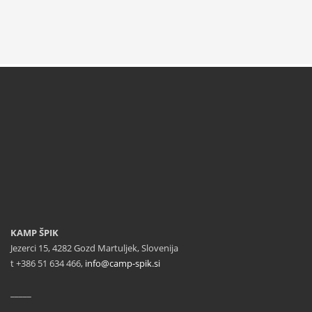
KAMP ŠPIK
Jezerci 15, 4282 Gozd Martuljek, Slovenija
t +386 51 634 466,
info@camp-spik.si
_____