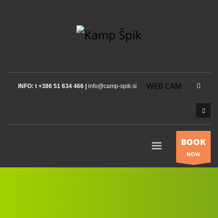
WEB CAM
INFO: t +386 51 634 466 |
info@camp-spik.si
BOOK
NOW