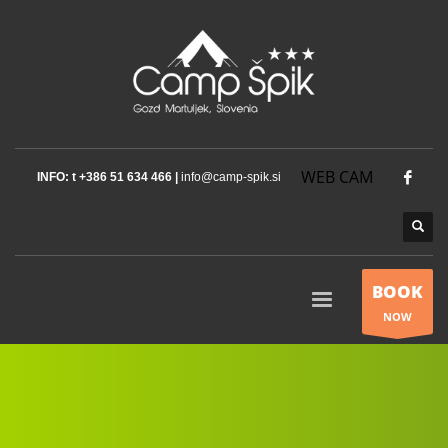
WEB CAM
INFO: t +386 51 634 466 |
info@camp-spik.si
BOOK
NOW